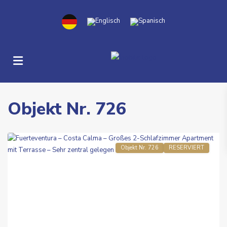
Objekt Nr. 726
Costa
Calma
Objekt Nr. 726
RESERVIERT
Previous
Next