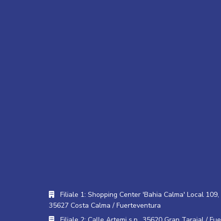
Filiale 1: Shopping Center 'Bahia Calma' Local 109, 
35627 Costa Calma / Fuerteventura
Filiale 2: Calle Artemi s.n., 35620 Gran Tarajal / Fu