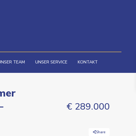
UNSER TEAM
UNSER SERVICE
KONTAKT
mmer
–
€ 289.000
Share