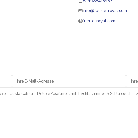
+34629039497
info@fuerte-royal.com
fuerte-royal.com