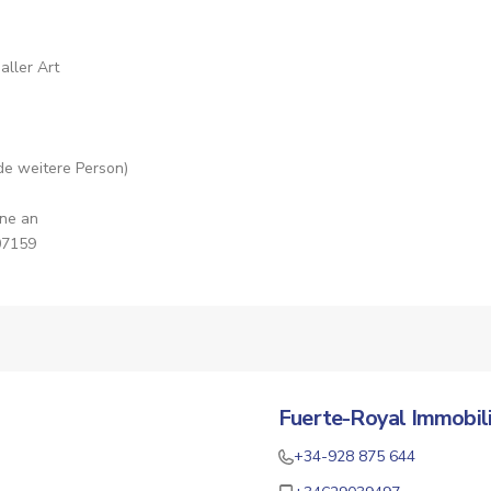
aller Art
ede weitere Person)
rne an
07159
Fuerte-Royal Immobil
+34-928 875 644