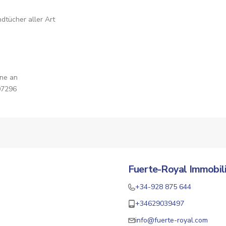
dtücher aller Art
rne an
07296
Fuerte-Royal Immobil
+34-928 875 644
+34629039497
info@fuerte-royal.com